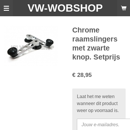
VW-WO
BSHOP
Ga
direct
naar
de
Chrome
hoofdinhoud
raamslingers
met zwarte
knop. Setprijs
€ 28,95
Laat het me weten
wanneer dit product
weer op voorraad is.