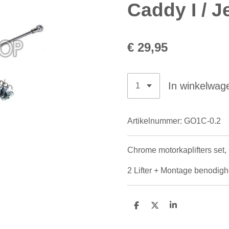
Caddy I / Je
€ 29,95
In winkelwag
Artikelnummer:
GO1C-0.2
Chrome motorkaplifters set, 
2 Lifter + Montage benodig
D
D
S
e
e
h
l
e
a