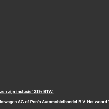
jzen zijn inclusief 21% BTW.
kswagen AG of Pon’s Automobielhandel B.V. Het woord Vo