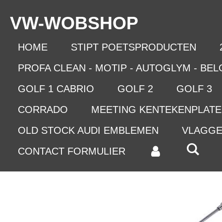
Ga
VW-WO
BSHOP
direct
naar
de
HOME
STIPT POETSPRODUCTEN
hoofdinhoud
PROFA CLEAN - MOTIP - AUTOGLYM - BE
GOLF 1 CABRIO
GOLF 2
GOLF 3
CORRADO
MEETING KENTEKENPLAT
OLD STOCK AUDI EMBLEMEN
VLAGG
CONTACT FORMULIER