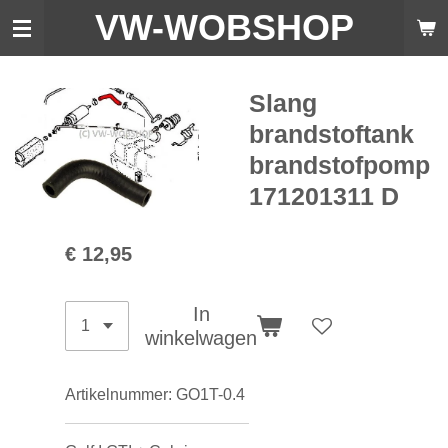
VW-WO
BSHOP
Ga
direct
naar
de
Slang
hoofdinhoud
brandstoftank
brandstofpomp
171201311 D
€ 12,95
In
winkelwagen
Artikelnummer:
GO1T-0.4