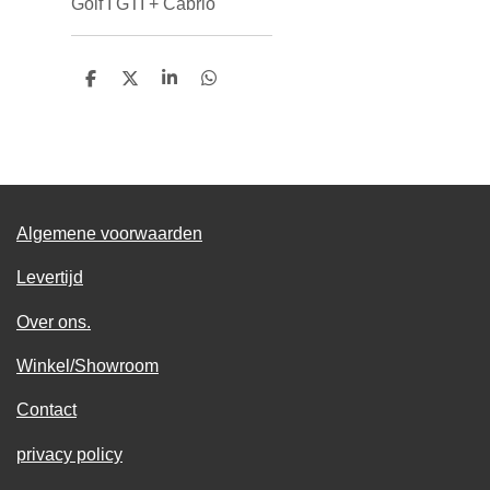
Golf I GTI + Cabrio
D
D
S
D
e
e
h
e
l
e
a
l
e
l
r
e
n
e
n
Algemene voorwaarden
Levertijd
Over ons.
Winkel/Showroom
Contact
privacy policy