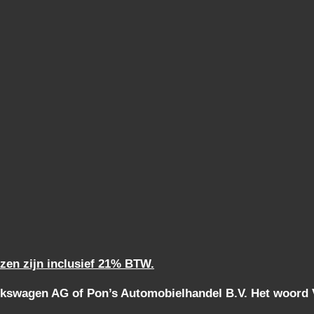
jzen zijn inclusief 21% BTW.
kswagen AG of Pon’s Automobielhandel B.V. Het woord Vo