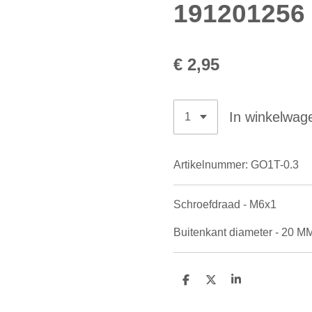
191201256
€ 2,95
In winkelwag
Artikelnummer:
GO1T-0.3
Schroefdraad - M6x1
Buitenkant diameter - 20 M
D
D
S
e
e
h
l
e
a