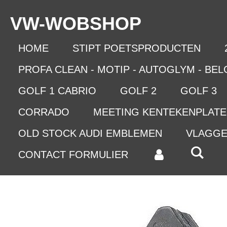
Ga
VW-WO
BSHOP
direct
naar
de
HOME
STIPT POETSPRODUCTEN
hoofdinhoud
PROFA CLEAN - MOTIP - AUTOGLYM - BE
GOLF 1 CABRIO
GOLF 2
GOLF 3
CORRADO
MEETING KENTEKENPLAT
OLD STOCK AUDI EMBLEMEN
VLAGG
CONTACT FORMULIER