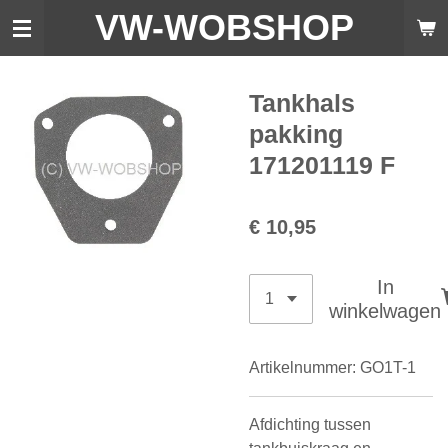
VW-WO
BSHOP
Ga
direct
naar
de
Tankhals
hoofdinhoud
pakking
171201119 F
€ 10,95
In
winkelwagen
Artikelnummer:
GO1T-1
Afdichting tussen