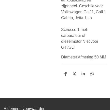
tankbuiskraag en
zijpaneel. Geschikt voor
Volkswagen Golf 1, Golf 1
Cabrio, Jetta 1 en
Scirocco 1 met
carburateur of
dieselmotor Niet voor
GTI/GLI
Diameter Afmeting 50 MM
D
D
S
D
e
e
h
e
l
e
a
l
e
l
r
e
n
e
n
Algemene voorwaarden