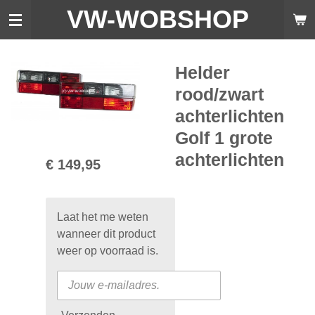
VW-WO
BSHOP
Ga
direct
naar
de
Helder
hoofdinhoud
rood/zwart
achterlichten
Golf 1 grote
achterlichten
€ 149,95
Laat het me weten
wanneer dit product
weer op voorraad is.