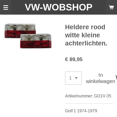
VW-WO
BSHOP
Ga
direct
naar
de
Heldere rood
hoofdinhoud
witte kleine
achterlichten.
€ 89,95
In
winkelwagen
Artikelnummer:
GO1V-35
Golf 1 1974-1979