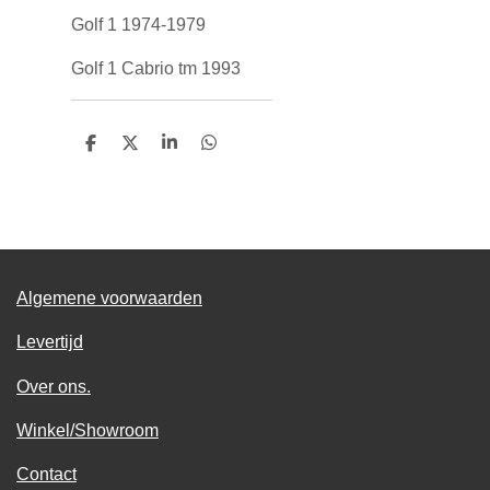
Golf 1 1974-1979
Golf 1 Cabrio tm 1993
D
D
S
D
e
e
h
e
l
e
a
l
e
l
r
e
n
e
n
Algemene voorwaarden
Levertijd
Over ons.
Winkel/Showroom
Contact