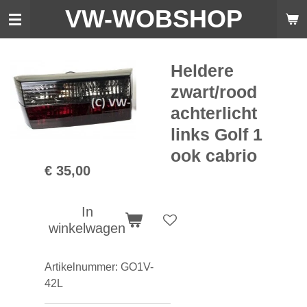
VW-WO
BSHOP
Ga
direct
naar
de
Heldere
hoofdinhoud
zwart/rood
achterlicht
links Golf 1
ook cabrio
€ 35,00
In
winkelwagen
Artikelnummer:
GO1V-
42L