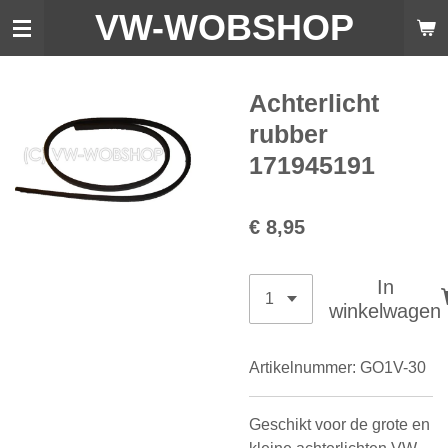
VW-WO
BSHOP
Ga
direct
naar
de
Achterlicht
hoofdinhoud
rubber
171945191
€ 8,95
In
winkelwagen
Artikelnummer:
GO1V-30
Geschikt voor de grote en