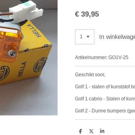
€ 39,95
In winkelwag
Artikelnummer:
GO1V-25
Geschikt voor,
Golf 1 - stalen of kunststof
Golf 1 cabrio - Stalen of k
Golf 2 - Dunne bumpers (g
D
D
S