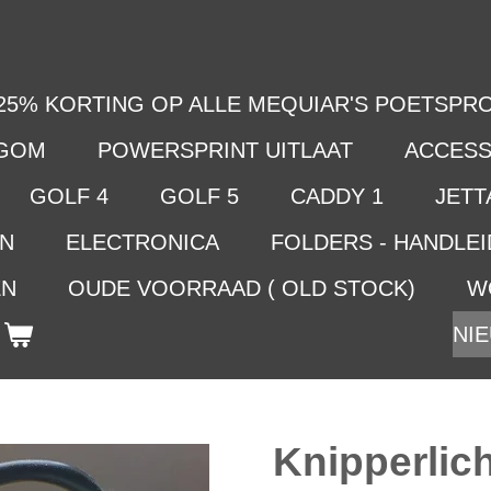
25% KORTING OP ALLE MEQUIAR'S POETSPRO
LGOM
POWERSPRINT UITLAAT
ACCESS
GOLF 4
GOLF 5
CADDY 1
JETTA
EN
ELECTRONICA
FOLDERS - HANDLE
EN
OUDE VOORRAAD ( OLD STOCK)
W
NIE
Knipperlic