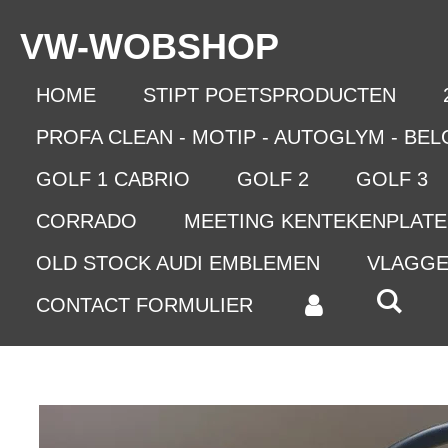
Ga
VW-WO
BSHOP
direct
naar
de
HOME
STIPT POETSPRODUCTEN
hoofdinhoud
PROFA CLEAN - MOTIP - AUTOGLYM - BE
GOLF 1 CABRIO
GOLF 2
GOLF 3
CORRADO
MEETING KENTEKENPLAT
OLD STOCK AUDI EMBLEMEN
VLAGG
CONTACT FORMULIER