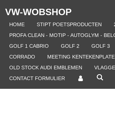
Ga
VW-WO
BSHOP
direct
naar
de
HOME
STIPT POETSPRODUCTEN
hoofdinhoud
PROFA CLEAN - MOTIP - AUTOGLYM - BE
GOLF 1 CABRIO
GOLF 2
GOLF 3
CORRADO
MEETING KENTEKENPLAT
OLD STOCK AUDI EMBLEMEN
VLAGG
CONTACT FORMULIER