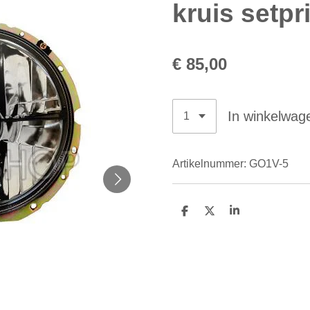
kruis setpri
€ 85,00
In winkelwag
Artikelnummer:
GO1V-5
D
D
S
e
e
h
l
e
a
e
l
r
n
e