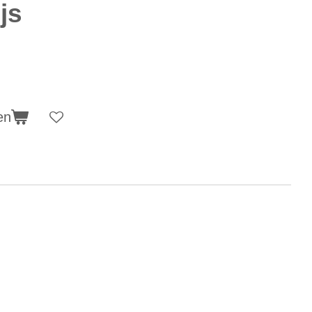
js
en