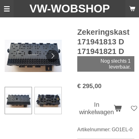
VW-WO
BSHOP
Ga
direct
naar
de
Zekeringskast
hoofdinhoud
171941813 D
171941821 D
Nog slechts 1
leverbaar.
€ 295,00
In
winkelwagen
Artikelnummer:
GO1EL-0