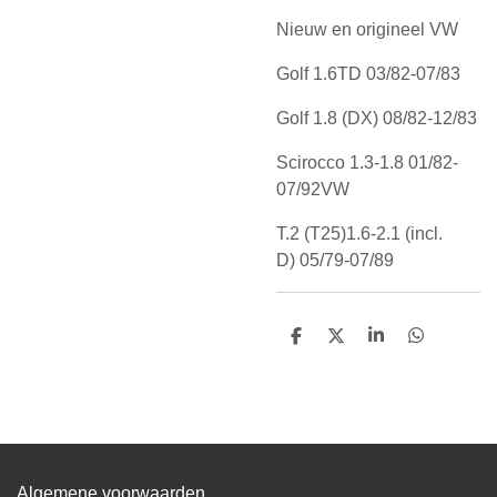
Nieuw en origineel VW
Golf
1.6TD
03/82-07/83
Golf
1.8 (DX)
08/82-12/83
Scirocco
1.3-1.8
01/82-
07/92
VW
T.2 (T25)
1.6-2.1 (incl.
D)
05/79-07/89
D
D
S
D
e
e
h
e
l
e
a
l
e
l
r
e
n
e
n
Algemene voorwaarden