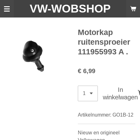
VW-WO
BSHOP
Ga
direct
naar
de
Motorkap
hoofdinhoud
ruitensproeier
111955993 A .
€ 6,99
In
winkelwagen
Artikelnummer:
GO1B-12
Nieuw en origineel