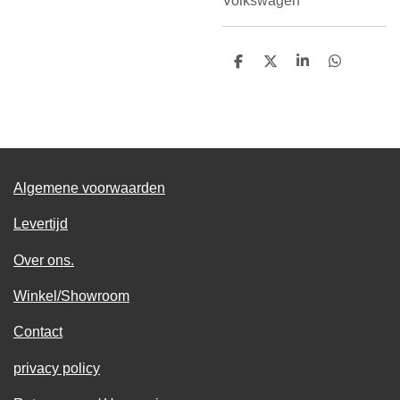
Volkswagen
D
D
S
D
e
e
h
e
l
e
a
l
e
l
r
e
n
e
n
Algemene voorwaarden
Levertijd
Over ons.
Winkel/Showroom
Contact
privacy policy