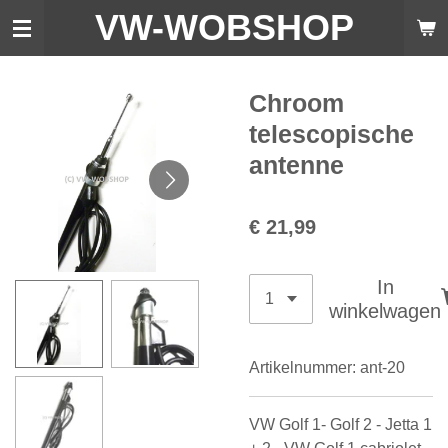
VW-WO
BSHOP
Ga
direct
naar
de
Chroom
hoofdinhoud
telescopische
antenne
€ 21,99
In
winkelwagen
Artikelnummer:
ant-20
VW Golf 1- Golf 2 - Jetta 1