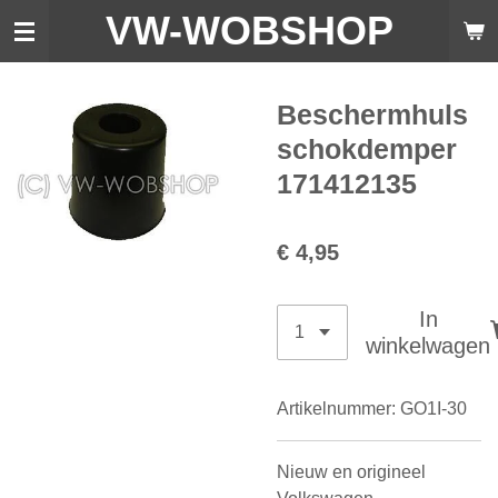
VW-WO
BSHOP
Ga
direct
naar
de
Beschermhuls
hoofdinhoud
schokdemper
171412135
€ 4,95
In
winkelwagen
Artikelnummer:
GO1I-30
Nieuw en origineel