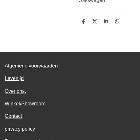
Volkswagen
D
D
S
D
e
e
h
e
l
e
a
l
e
l
r
e
n
e
n
Algemene voorwaarden
Levertijd
Over ons.
Winkel/Showroom
Contact
privacy policy