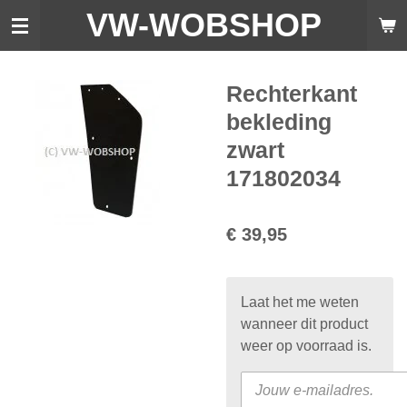
VW-WO
BSHOP
Ga
direct
naar
de
Rechterkant
hoofdinhoud
bekleding
zwart
171802034
€ 39,95
Laat het me weten
wanneer dit product
weer op voorraad is.