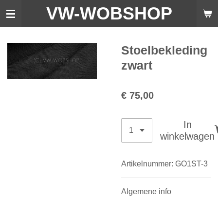
VW-WO
BSHOP
Ga
direct
naar
de
Stoelbekleding
hoofdinhoud
zwart
€ 75,00
In
winkelwagen
Artikelnummer:
GO1ST-3
Algemene info