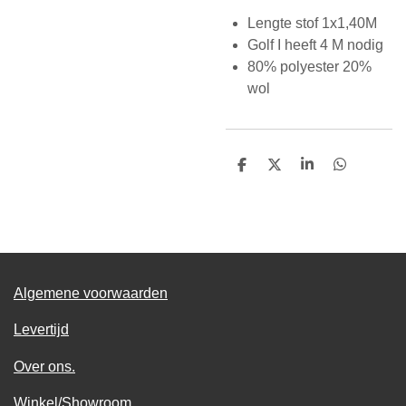
Lengte stof 1x1,40M
Golf I heeft 4 M nodig
80% polyester 20%
wol
D
D
S
D
e
e
h
e
l
e
a
l
e
l
r
e
n
e
n
Algemene voorwaarden
Levertijd
Over ons.
Winkel/Showroom