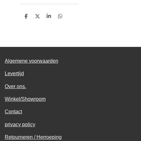
D
D
S
D
e
e
h
e
l
e
a
l
e
l
r
e
n
e
n
Algemene voorwaarden
Levertijd
Over ons.
Winkel/Showroom
Contact
privacy policy
Retourneren / Herroeping