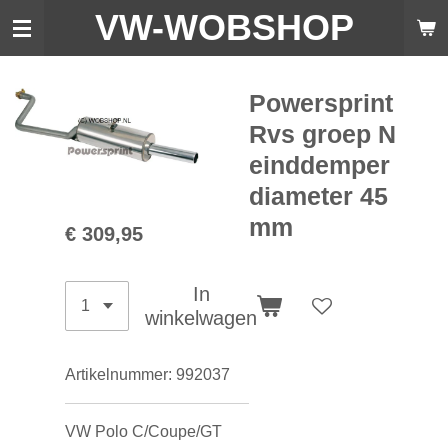
VW-WO
BSHOP
Ga
direct
naar
de
Powersprint
hoofdinhoud
Rvs groep N
einddemper
diameter 45
mm
€ 309,95
In
winkelwagen
Artikelnummer:
992037
VW Polo C/Coupe/GT