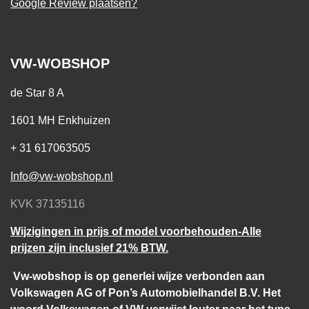
Google Review plaatsen?
VW-WOBSHOP
de Star 8 A
1601 MH Enkhuizen
+ 31 617063505
Info@vw-wobshop.nl
KVK 37135116
Wijzigingen in prijs of model voorbehouden-Alle
prijzen zijn inclusief 21% BTW.
Vw-wobshop is op generlei wijze verbonden aan
Volkswagen AG of Pon’s Automobielhandel B.V. Het
woord Volkswagen of VW verwijst louter naar het type