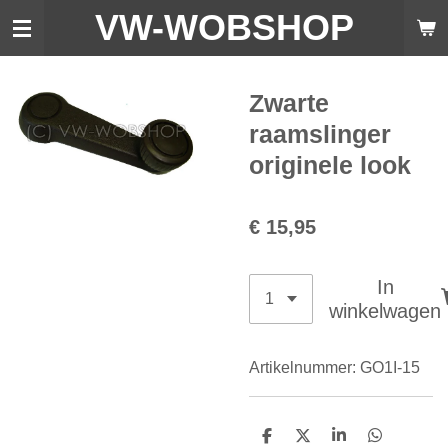
VW-WO
BSHOP
Ga
direct
naar
de
Zwarte
hoofdinhoud
raamslinger
originele look
€ 15,95
In
winkelwagen
Artikelnummer:
GO1I-15
D
D
S
D