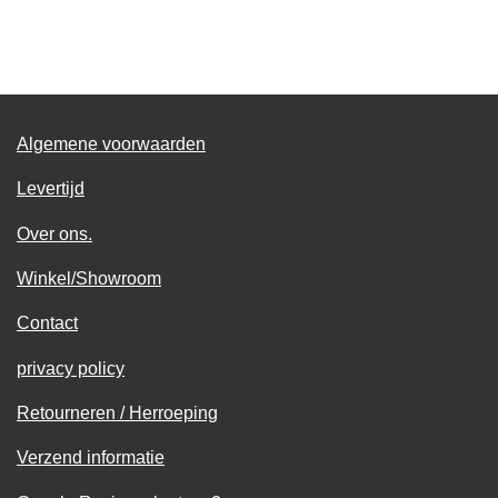
e
e
h
e
l
e
a
l
e
l
r
e
n
e
n
Algemene voorwaarden
Levertijd
Over ons.
Winkel/Showroom
Contact
privacy policy
Retourneren / Herroeping
Verzend informatie