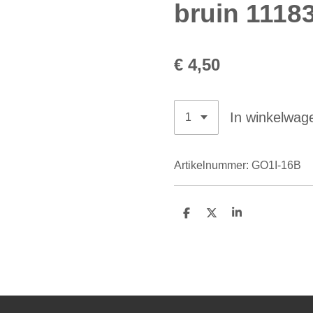
bruin 1118
€ 4,50
In winkelwag
Artikelnummer:
GO1I-16B
D
D
S
e
e
h
l
e
a
e
l
r
n
e