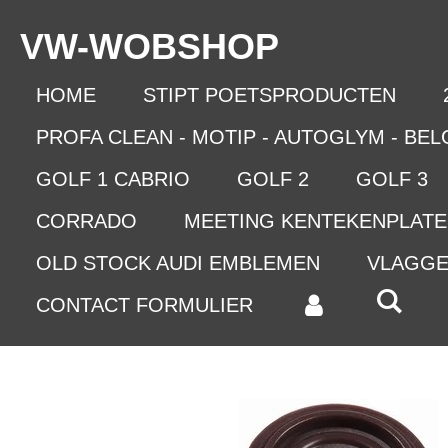
Ga
VW-WO
BSHOP
direct
naar
de
HOME
STIPT POETSPRODUCTEN
hoofdinhoud
PROFA CLEAN - MOTIP - AUTOGLYM - BE
GOLF 1 CABRIO
GOLF 2
GOLF 3
CORRADO
MEETING KENTEKENPLAT
OLD STOCK AUDI EMBLEMEN
VLAGG
CONTACT FORMULIER