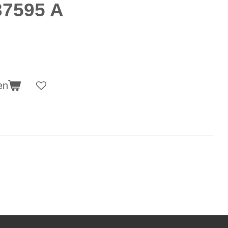
37595 A
en