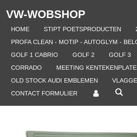
Ga
VW-WO
BSHOP
direct
naar
de
HOME
STIPT POETSPRODUCTEN
hoofdinhoud
PROFA CLEAN - MOTIP - AUTOGLYM - BE
GOLF 1 CABRIO
GOLF 2
GOLF 3
CORRADO
MEETING KENTEKENPLAT
OLD STOCK AUDI EMBLEMEN
VLAGG
CONTACT FORMULIER