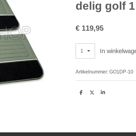
delig golf 1
€ 119,95
In winkelwag
Artikelnummer:
GO1DP-10
D
D
S
e
e
h
l
e
a
e
l
r
n
e