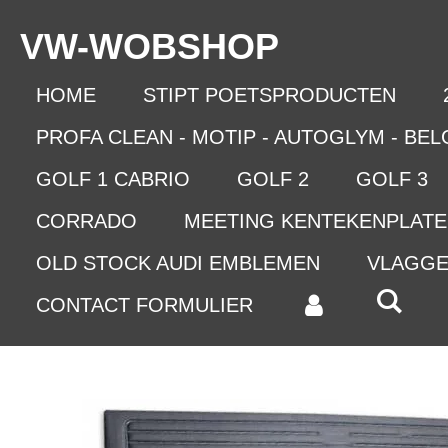
Ga
VW-WO
BSHOP
direct
naar
de
HOME
STIPT POETSPRODUCTEN
hoofdinhoud
PROFA CLEAN - MOTIP - AUTOGLYM - BE
GOLF 1 CABRIO
GOLF 2
GOLF 3
CORRADO
MEETING KENTEKENPLAT
OLD STOCK AUDI EMBLEMEN
VLAGG
CONTACT FORMULIER