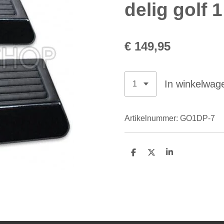
delig golf 1
€ 149,95
In winkelwag
Artikelnummer:
GO1DP-7
D
D
S
e
e
h
l
e
a
e
l
r
n
e