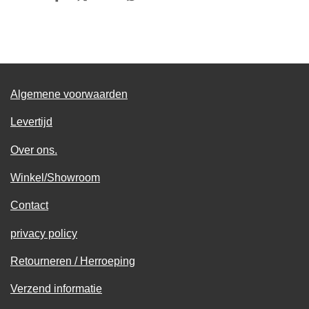
D
D
S
D
e
e
h
e
l
e
a
l
e
l
r
e
n
e
n
Algemene voorwaarden
Levertijd
Over ons.
Winkel/Showroom
Contact
privacy policy
Retourneren / Herroeping
Verzend informatie