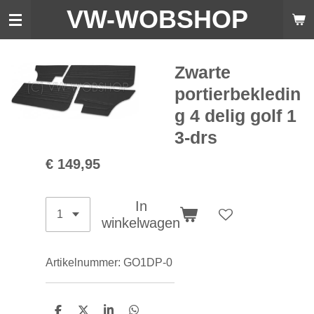
VW-WO
BSHOP
Ga
direct
naar
de
Zwarte
hoofdinhoud
portierbekledin
g 4 delig golf 1
3-drs
€ 149,95
In
winkelwagen
Artikelnummer:
GO1DP-0