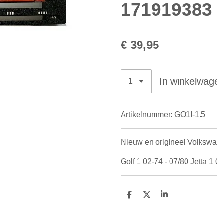
171919383
€ 39,95
In winkelwag
Artikelnummer:
GO1I-1.5
Nieuw en origineel Volksw
Golf 1 02-74 - 07/80 Jetta 1 
D
D
S
e
e
h
l
e
a