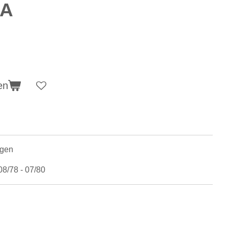
 A
en
agen
08/78 - 07/80