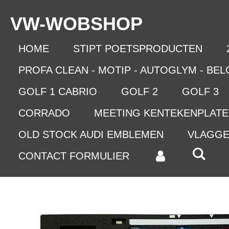
Ga
VW-WO
BSHOP
direct
naar
de
HOME
STIPT POETSPRODUCTEN
hoofdinhoud
PROFA CLEAN - MOTIP - AUTOGLYM - BE
GOLF 1 CABRIO
GOLF 2
GOLF 3
CORRADO
MEETING KENTEKENPLAT
OLD STOCK AUDI EMBLEMEN
VLAGG
CONTACT FORMULIER