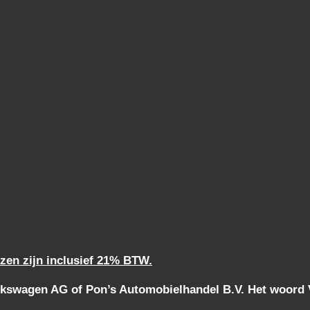
jzen zijn inclusief 21% BTW.
kswagen AG of Pon’s Automobielhandel B.V. Het woord Vo