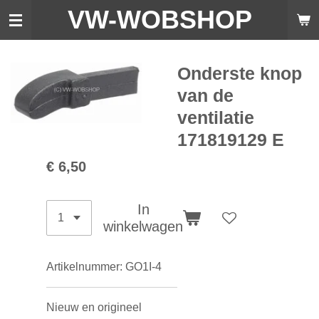
VW-WO
BSHOP
Ga
direct
naar
de
Onderste knop
hoofdinhoud
van de
ventilatie
171819129 E
€ 6,50
In
winkelwagen
Artikelnummer:
GO1I-4
Nieuw en origineel