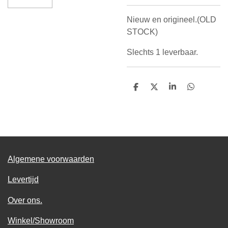
Nieuw en origineel.(OLD
STOCK)
Slechts 1 leverbaar.
D
D
S
D
e
e
h
e
l
e
a
l
e
l
r
e
n
e
n
Algemene voorwaarden
Levertijd
Over ons.
Winkel/Showroom