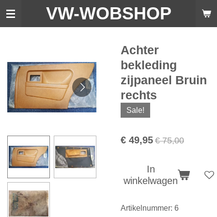
VW-WO
BSHOP
Ga
direct
naar
de
Achter
hoofdinhoud
bekleding
zijpaneel Bruin
rechts
Sale!
€ 49,95
€ 75,00
In
winkelwagen
Artikelnummer:
6