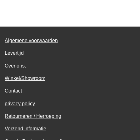
e
e
h
e
l
e
a
l
e
l
r
e
n
e
n
Algemene voorwaarden
Levertijd
Over ons.
Winkel/Showroom
Contact
privacy policy
Retourneren / Herroeping
Verzend informatie