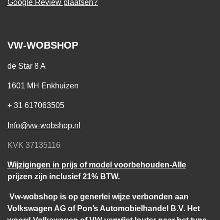
Google Review plaatsen?
VW-WOBSHOP
de Star 8 A
1601 MH Enkhuizen
+ 31 617063505
Info@vw-wobshop.nl
KVK 37135116
Wijzigingen in prijs of model voorbehouden-Alle
prijzen zijn inclusief 21% BTW.
Vw-wobshop is op generlei wijze verbonden aan
Volkswagen AG of Pon’s Automobielhandel B.V. Het
woord Volkswagen of VW verwijst louter naar het type