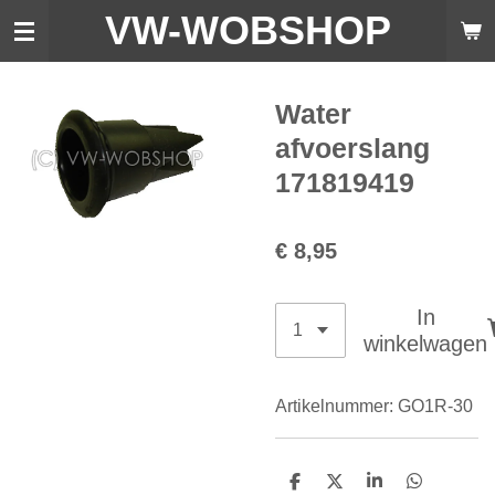
VW-WO
BSHOP
Ga
direct
naar
de
Water
hoofdinhoud
afvoerslang
171819419
€ 8,95
In
winkelwagen
Artikelnummer:
GO1R-30
D
D
S
D