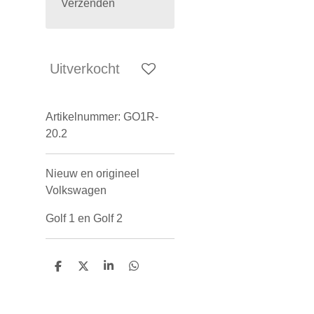
Verzenden
Uitverkocht
Artikelnummer:
GO1R-
20.2
Nieuw en origineel
Volkswagen
Golf 1 en Golf 2
D
D
S
D
e
e
h
e
l
e
a
l
e
l
r
e