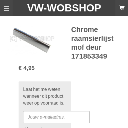
VW-WO
BSHOP
Ga
direct
naar
de
Chrome
hoofdinhoud
raamsierlijst
mof deur
171853349
€ 4,95
Laat het me weten
wanneer dit product
weer op voorraad is.