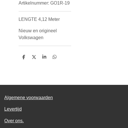
Artikelnummer:
GO1R-19
LENGTE 4,12 Meter
Nieuw en origineel
Volkswagen
D
D
S
D
e
e
h
e
l
e
a
l
e
l
r
e
n
e
n
Algemene voorwaarden
Levertijd
Over ons.