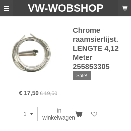
VW-WO
BSHOP
Ga
direct
naar
de
Chrome
hoofdinhoud
raamsierlijst.
LENGTE 4,12
Meter
255853305
Sale!
€ 17,50
€ 19,50
In
winkelwagen