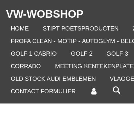
Ga
VW-WO
BSHOP
direct
naar
de
HOME
STIPT POETSPRODUCTEN
hoofdinhoud
PROFA CLEAN - MOTIP - AUTOGLYM - BE
GOLF 1 CABRIO
GOLF 2
GOLF 3
CORRADO
MEETING KENTEKENPLAT
OLD STOCK AUDI EMBLEMEN
VLAGG
CONTACT FORMULIER