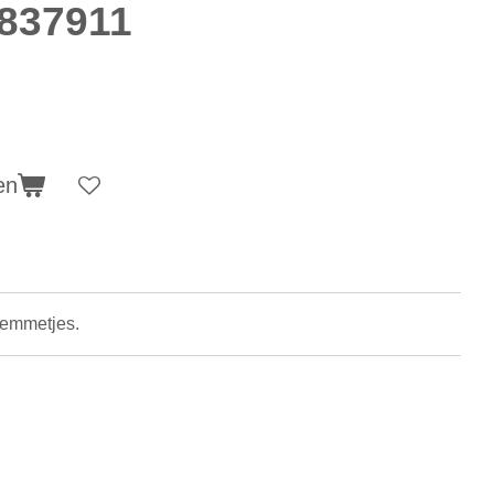
1837911
en
klemmetjes.