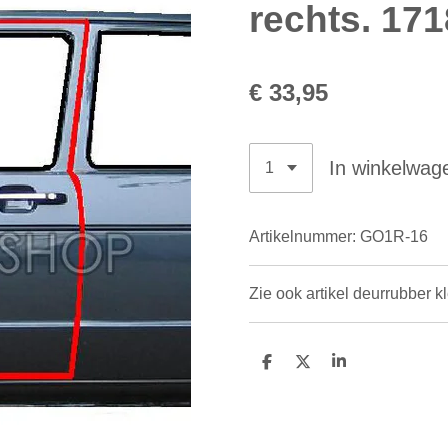
rechts. 17
€ 33,95
In winkelwag
Artikelnummer:
GO1R-16
Zie ook artikel deurrubber 
D
D
S
e
e
h
l
e
a
e
l
r
n
e