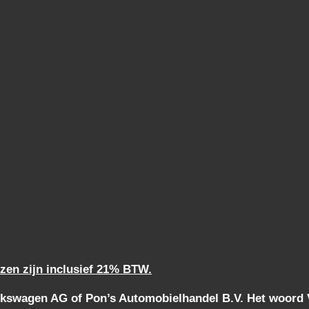
jzen zijn inclusief 21% BTW.
kswagen AG of Pon’s Automobielhandel B.V. Het woord Vo