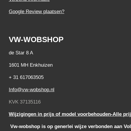
Google Review plaatsen?
VW-WOBSHOP
de Star 8 A
1601 MH Enkhuizen
+ 31 617063505
Info@vw-wobshop.nl
KVK 37135116
Wijzigingen in prijs of model voorbehouden-Alle pri
Vw-wobshop is op generlei wijze verbonden aan Vol