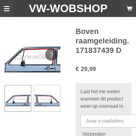
VW-WO
BSHOP
Ga
direct
naar
de
Boven
hoofdinhoud
raamgeleiding.
171837439 D
€ 29,99
Laat het me weten
wanneer dit product
weer op voorraad is.
Verzenden