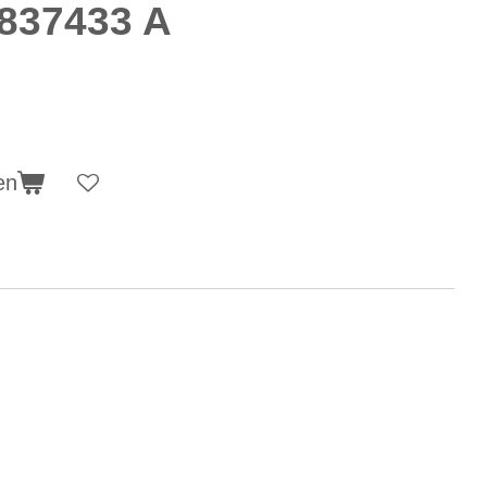
1837433 A
en