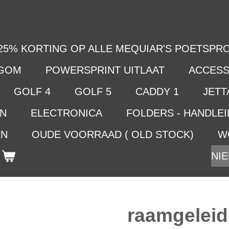
25% KORTING OP ALLE MEQUIAR'S POETSPRO
LGOM
POWERSPRINT UITLAAT
ACCESS
GOLF 4
GOLF 5
CADDY 1
JETTA
EN
ELECTRONICA
FOLDERS - HANDLE
EN
OUDE VOORRAAD ( OLD STOCK)
W
NIE
raamgeleidi