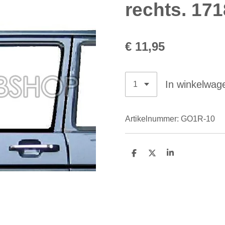
rechts. 17
€ 11,95
In winkelwag
Artikelnummer:
GO1R-10
D
D
S
e
e
h
l
e
a
e
l
r
n
e