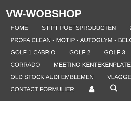
Ga
VW-WO
BSHOP
direct
naar
de
HOME
STIPT POETSPRODUCTEN
hoofdinhoud
PROFA CLEAN - MOTIP - AUTOGLYM - BE
GOLF 1 CABRIO
GOLF 2
GOLF 3
CORRADO
MEETING KENTEKENPLAT
OLD STOCK AUDI EMBLEMEN
VLAGG
CONTACT FORMULIER