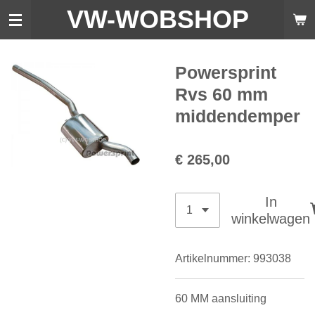
VW-WO
BSHOP
Ga
direct
naar
de
Powersprint
hoofdinhoud
Rvs 60 mm
middendemper
€ 265,00
In
winkelwagen
Artikelnummer:
993038
60 MM aansluiting