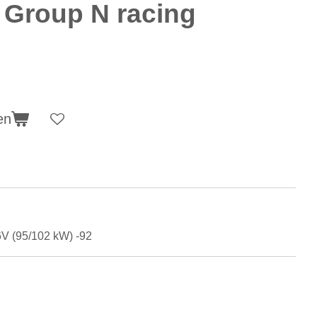
 Group N racing
en
6V (95/102 kW) -92