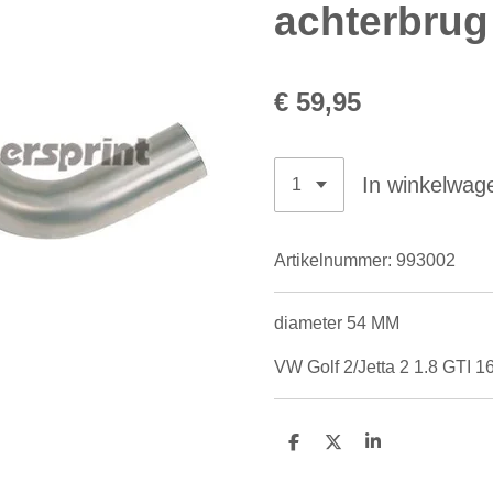
achterbrug
€ 59,95
In winkelwag
Artikelnummer:
993002
diameter 54 MM
VW Golf 2/Jetta 2 1.8 GTI 1
D
D
S
e
e
h
l
e
a