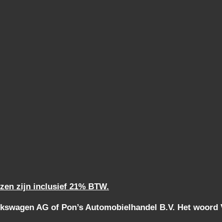
jzen zijn inclusief 21% BTW.
kswagen AG of Pon’s Automobielhandel B.V. Het woord Vo