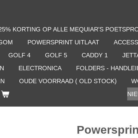
25% KORTING OP ALLE MEQUIAR'S POETSPRO
LGOM
POWERSPRINT UITLAAT
ACCESS
GOLF 4
GOLF 5
CADDY 1
JETTA
EN
ELECTRONICA
FOLDERS - HANDLE
EN
OUDE VOORRAAD ( OLD STOCK)
W
NIE
Powersprin