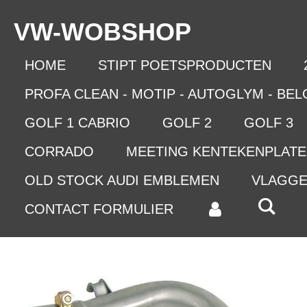
Ga
VW-WO
BSHOP
direct
naar
de
HOME
STIPT POETSPRODUCTEN
hoofdinhoud
PROFA CLEAN - MOTIP - AUTOGLYM - BE
GOLF 1 CABRIO
GOLF 2
GOLF 3
CORRADO
MEETING KENTEKENPLAT
OLD STOCK AUDI EMBLEMEN
VLAGG
CONTACT FORMULIER