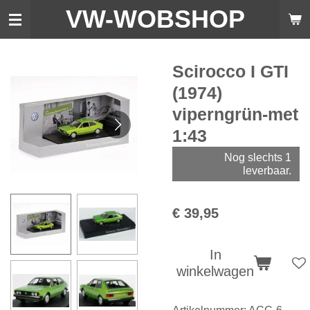
VW-WO
BSHOP
Ga
direct
naar
de
Scirocco I GTI
hoofdinhoud
(1974)
viperngrün-met
1:43
Nog slechts 1
leverbaar.
€ 39,95
In
winkelwagen