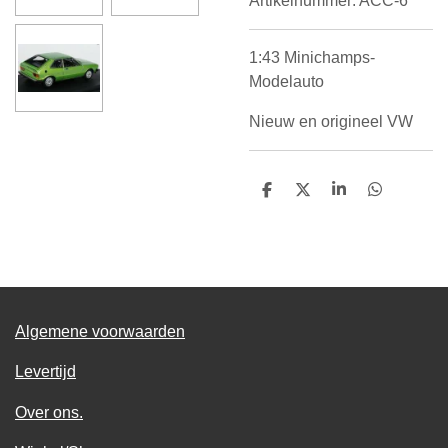
Artikelnummer:
ACC-6
1:43 Minichamps-
Modelauto
Nieuw en origineel VW
D
D
S
D
e
e
h
e
l
e
a
l
e
l
r
e
n
e
n
Algemene voorwaarden
Levertijd
Over ons.