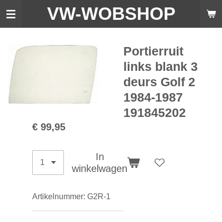
VW-WO
BSHOP
Ga
direct
naar
de
Portierruit
hoofdinhoud
links blank 3
deurs Golf 2
1984-1987
191845202
€ 99,95
In
winkelwagen
Artikelnummer:
G2R-1