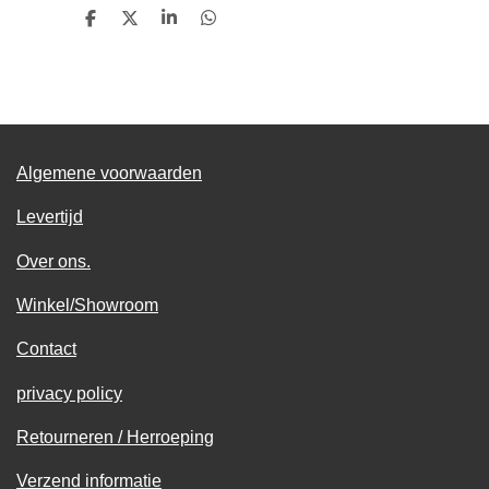
D
D
S
D
e
e
h
e
l
e
a
l
e
l
r
e
n
e
n
Algemene voorwaarden
Levertijd
Over ons.
Winkel/Showroom
Contact
privacy policy
Retourneren / Herroeping
Verzend informatie