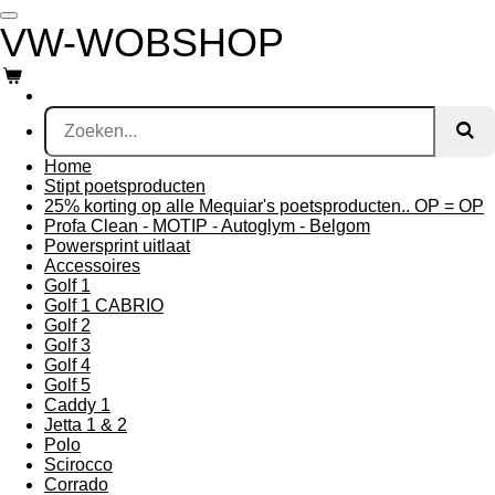
Ga
VW-WO
BSHOP
direct
naar
de
hoofdinhoud
Home
Stipt poetsproducten
25% korting op alle Mequiar's poetsproducten.. OP = OP
Profa Clean - MOTIP - Autoglym - Belgom
Powersprint uitlaat
Accessoires
Golf 1
Golf 1 CABRIO
Golf 2
Golf 3
Golf 4
Golf 5
Caddy 1
Jetta 1 & 2
Polo
Scirocco
Corrado