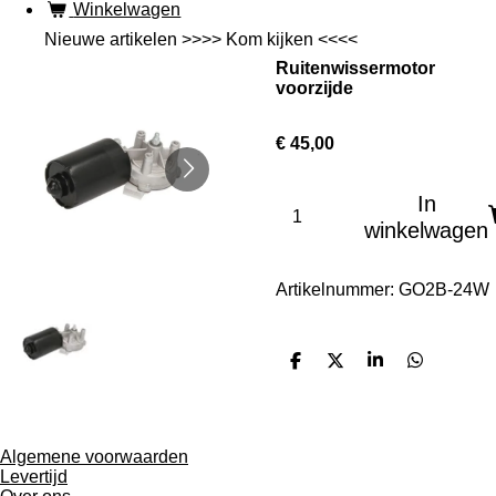
Winkelwagen
Nieuwe artikelen >>>> Kom kijken <<<<
Ruitenwissermotor
voorzijde
€ 45,00
In
winkelwagen
Artikelnummer:
GO2B-24W
D
D
S
D
e
e
h
e
l
e
a
l
e
l
r
e
n
e
n
Algemene voorwaarden
Levertijd