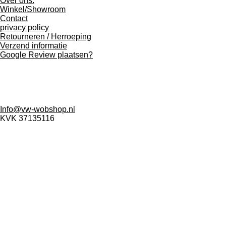
Over ons.
Winkel/Showroom
Contact
privacy policy
Retourneren / Herroeping
Verzend informatie
Google Review plaatsen?
VW-WOBSHOP
de Star 8 A
1601 MH Enkhuizen
+ 31 617063505
Info@vw-wobshop.nl
KVK 37135116
Wijzigingen in prijs of model voorbehouden-Alle prijzen
zijn inclusief 21% BTW.
Vw-wobshop is op generlei wijze verbonden aan
Volkswagen AG of Pon’s Automobielhandel B.V. Het woord
Volkswagen of VW verwijst louter naar het type auto.
Vw-wobshop is in no way affiliated with Volkswagen
Germany or Pon's Automobielhandel B.V. The word
Volkswagen or VW merely refers to the type of car.
© 2006-2026 VW-WOBSHOP