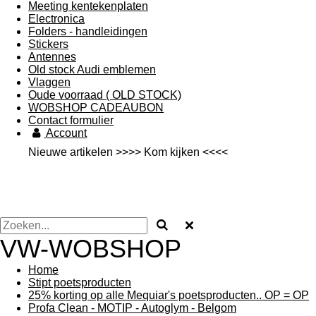
Meeting kentekenplaten
Electronica
Folders - handleidingen
Stickers
Antennes
Old stock Audi emblemen
Vlaggen
Oude voorraad ( OLD STOCK)
WOBSHOP CADEAUBON
Contact formulier
Account
Nieuwe artikelen >>>> Kom kijken <<<<
VW-WO
BSHOP
Home
Stipt poetsproducten
25% korting op alle Mequiar's poetsproducten.. OP = OP
Profa Clean - MOTIP - Autoglym - Belgom