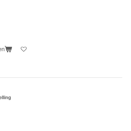
en
lling