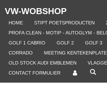
Ga
VW-WO
BSHOP
direct
naar
de
HOME
STIPT POETSPRODUCTEN
hoofdinhoud
PROFA CLEAN - MOTIP - AUTOGLYM - BE
GOLF 1 CABRIO
GOLF 2
GOLF 3
CORRADO
MEETING KENTEKENPLAT
OLD STOCK AUDI EMBLEMEN
VLAGG
CONTACT FORMULIER