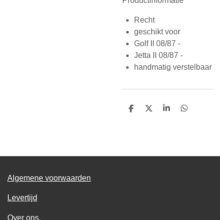
Productinformatie
Recht
geschikt voor
Golf II 08/87 -
Jetta II 08/87 -
handmatig verstelbaar
D
D
S
D
e
e
h
e
l
e
a
l
e
l
r
e
n
e
n
Algemene voorwaarden
Levertijd
Over ons.