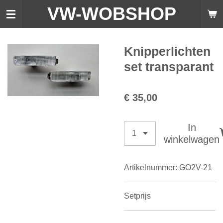
VW-WO
BSHOP
Ga
direct
naar
de
Knipperlichten
hoofdinhoud
set transparant
€ 35,00
In
winkelwagen
Artikelnummer:
GO2V-21
Setprijs