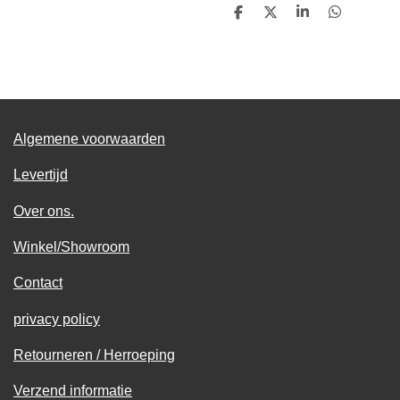
D
D
S
D
e
e
h
e
l
e
a
l
e
l
r
e
n
e
n
Algemene voorwaarden
Levertijd
Over ons.
Winkel/Showroom
Contact
privacy policy
Retourneren / Herroeping
Verzend informatie