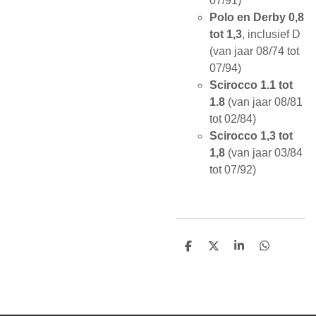
07/91)
Polo en Derby 0,8
tot 1,3
, inclusief D
(van jaar 08/74 tot
07/94)
Scirocco 1.1 tot
1.8
(van jaar 08/81
tot 02/84)
Scirocco 1,3 tot
1,8
(van jaar 03/84
tot 07/92)
D
D
S
D
e
e
h
e
l
e
a
l
e
l
r
e
n
e
n