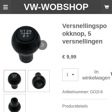
VW-WO
BSHOP
Ga
direct
naar
de
Versnellingspo
hoofdinhoud
okknop, 5
versnellingen
€ 9,99
In
winkelwagen
Artikelnummer:
GO2I-6
Productdetails