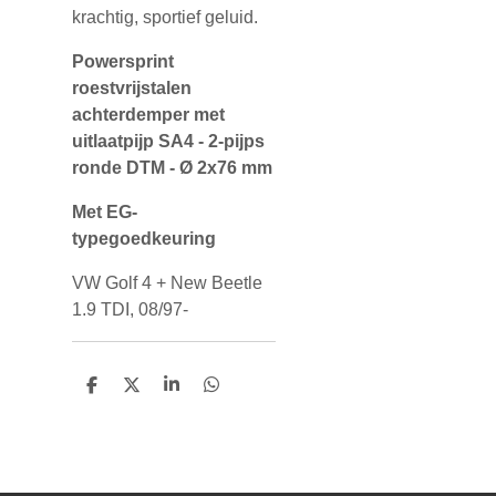
krachtig, sportief geluid.
Powersprint
roestvrijstalen
achterdemper met
uitlaatpijp SA4 - 2-pijps
ronde DTM - Ø 2x76 mm
Met EG-
typegoedkeuring
VW Golf 4 + New Beetle
1.9 TDI, 08/97-
D
D
S
D
e
e
h
e
l
e
a
l
e
l
r
e
n
e
n