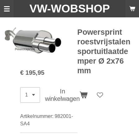
VW-WO
BSHOP
Ga
direct
naar
de
Powersprint
hoofdinhoud
roestvrijstalen
sportuitlaatde
mper Ø 2x76
mm
€ 195,95
In
winkelwagen
Artikelnummer:
982001-
SA4