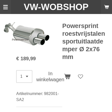
VW-WO
BSHOP
Ga
direct
naar
de
Powersprint
hoofdinhoud
roestvrijstalen
sportuitlaatde
mper Ø 2x76
mm
€ 189,99
In
winkelwagen
Artikelnummer:
982001-
SA2