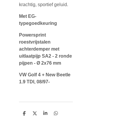
krachtig, sportief geluid.
Met EG-
typegoedkeuring
Powersprint
roestvrijstalen
achterdemper met
uitlaatpijp SA2 - 2 ronde
pijpen - Ø 2x76 mm
VW Golf 4 + New Beetle
1.9 TDI, 08/97-
D
D
S
D
e
e
h
e
l
e
a
l
e
l
r
e