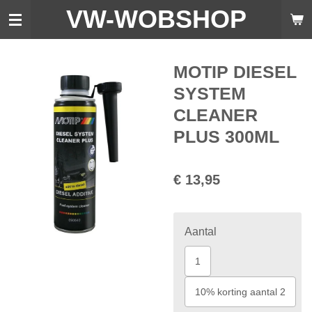
VW-WO
BSHOP
Ga
direct
naar
de
MOTIP DIESEL
hoofdinhoud
SYSTEM
CLEANER
PLUS 300ML
€ 13,95
Aantal
1
10% korting aantal 2