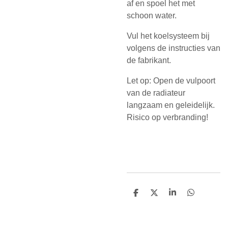
af en spoel het met
schoon water.
Vul het koelsysteem bij
volgens de instructies van
de fabrikant.
Let op: Open de vulpoort
van de radiateur
langzaam en geleidelijk.
Risico op verbranding!
D
D
S
D
e
e
h
e
l
e
a
l
e
l
r
e