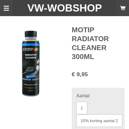
VW-WO
BSHOP
Ga
direct
naar
de
MOTIP
hoofdinhoud
RADIATOR
CLEANER
300ML
€ 9,95
Aantal
1
10% korting aantal 2