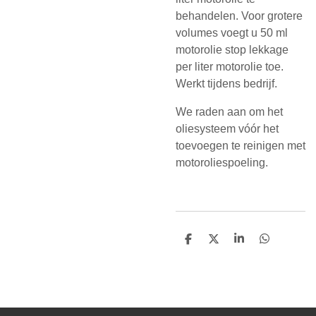
behandelen. Voor grotere
volumes voegt u 50 ml
motorolie stop lekkage
per liter motorolie toe.
Werkt tijdens bedrijf.
We raden aan om het
oliesysteem vóór het
toevoegen te reinigen met
motoroliespoeling.
D
D
S
D
e
e
h
e
l
e
a
l
e
l
r
e
n
e
n