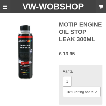
VW-WO
BSHOP
Ga
direct
naar
de
MOTIP ENGINE
hoofdinhoud
OIL STOP
LEAK 300ML
€ 13,95
Aantal
1
10% korting aantal 2