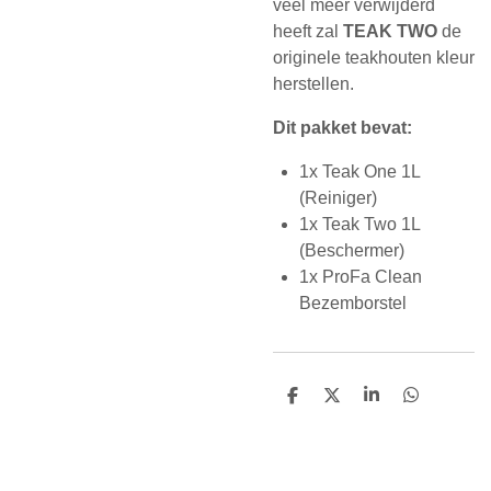
veel meer verwijderd
heeft zal
TEAK TWO
de
originele teakhouten kleur
herstellen.
Dit pakket bevat:
1x Teak One 1L
(Reiniger)
1x Teak Two 1L
(Beschermer)
1x ProFa Clean
Bezemborstel
D
D
S
D
e
e
h
e
l
e
a
l
e
l
r
e
n
e
n