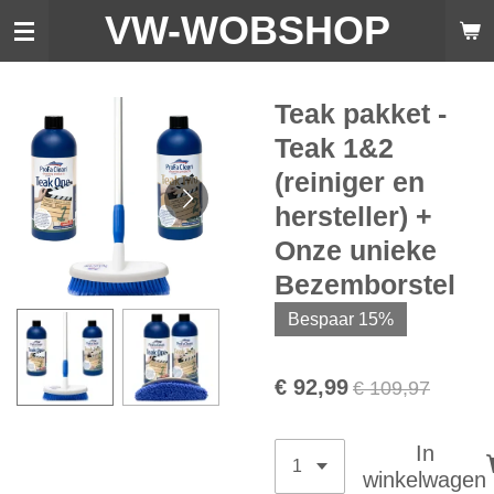
VW-WO
BSHOP
Ga
direct
naar
de
Teak pakket -
hoofdinhoud
Teak 1&2
(reiniger en
hersteller) +
Onze unieke
Bezemborstel
Bespaar 15%
€ 92,99
€ 109,97
In
winkelwagen