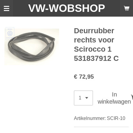
VW-WO
BSHOP
Ga
direct
naar
de
Deurrubber
hoofdinhoud
rechts voor
Scirocco 1
531837912 C
€ 72,95
In
winkelwagen
Artikelnummer:
SCIR-10