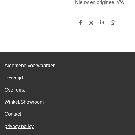
Nieuw en origineel VW
D
D
S
D
e
e
h
e
l
e
a
l
e
l
r
e
n
e
n
Algemene voorwaarden
Levertijd
Over ons.
Winkel/Showroom
Contact
privacy policy