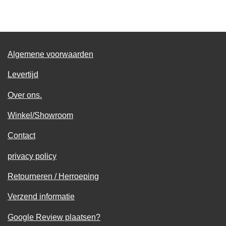
l
e
a
l
e
l
r
e
n
e
n
Algemene voorwaarden
Levertijd
Over ons.
Winkel/Showroom
Contact
privacy policy
Retourneren / Herroeping
Verzend informatie
Google Review plaatsen?