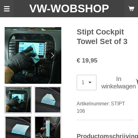
VW-WO
BSHOP
Ga
direct
naar
de
Stipt Cockpit
hoofdinhoud
Towel Set of 3
€ 19,95
In
winkelwagen
Artikelnummer:
STIPT
106
Productomschrijvin