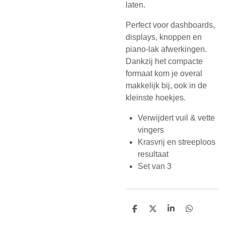
laten.
Perfect voor dashboards,
displays, knoppen en
piano-lak afwerkingen.
Dankzij het compacte
formaat kom je overal
makkelijk bij, ook in de
kleinste hoekjes.
Verwijdert vuil & vette
vingers
Krasvrij en streeploos
resultaat
Set van 3
D
D
S
D
e
e
h
e