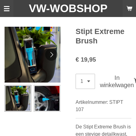
VW-WO
BSHOP
Ga
direct
naar
de
Stipt Extreme
hoofdinhoud
Brush
€ 19,95
In
winkelwagen
Artikelnummer:
STIPT
107
De Stipt Extreme Brush is
een stevige detailkwast,