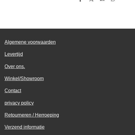
D
D
S
D
e
e
h
e
l
e
a
l
e
l
r
e
n
e
n
Algemene voorwaarden
Levertijd
Over ons.
Winkel/Showroom
Contact
privacy policy
Retourneren / Herroeping
Verzend informatie